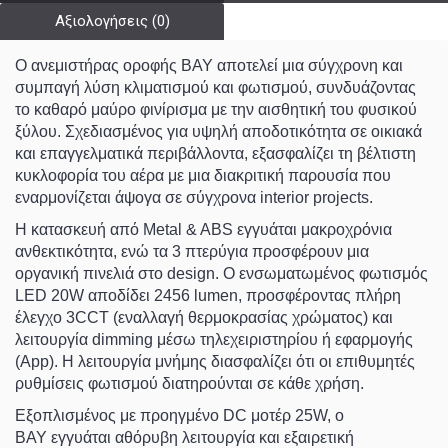
Αξιολογήσεις (0)
Ο ανεμιστήρας οροφής BAY αποτελεί μια σύγχρονη και
συμπαγή λύση κλιματισμού και φωτισμού, συνδυάζοντας
το καθαρό μαύρο φινίρισμα με την αισθητική του φυσικού
ξύλου. Σχεδιασμένος για υψηλή αποδοτικότητα σε οικιακά
και επαγγελματικά περιβάλλοντα, εξασφαλίζει τη βέλτιστη
κυκλοφορία του αέρα με μια διακριτική παρουσία που
εναρμονίζεται άψογα σε σύγχρονα interior projects.
Η κατασκευή από
Metal & ABS
εγγυάται μακροχρόνια
ανθεκτικότητα, ενώ τα 3 πτερύγια προσφέρουν μια
οργανική πινελιά στο design. Ο ενσωματωμένος φωτισμός
LED 20W
αποδίδει
2456 lumen
, προσφέροντας πλήρη
έλεγχο
3CCT
(εναλλαγή θερμοκρασίας χρώματος) και
λειτουργία
dimming
μέσω τηλεχειριστηρίου ή εφαρμογής
(App). Η λειτουργία μνήμης διασφαλίζει ότι οι επιθυμητές
ρυθμίσεις φωτισμού διατηρούνται σε κάθε χρήση.
Εξοπλισμένος με προηγμένο
DC μοτέρ 25W
, ο
BAY εγγυάται αθόρυβη λειτουργία και εξαιρετική