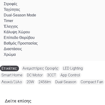
Στροφές
Ταχύτητες
Dual-Season Mode
Timer
Έλεγχος
Κάλυψη Χώρου
Επίπεδο Θορύβου
Βαθμός Προστασίας
Διαστάσεις
Χρώμα
Ετικέτες:
Ανεμιστήρες Οροφής
,
LED Lighting
,
Smart Home
,
DC Motor
,
3CCT
,
App Control
,
Λευκό/Ξύλο
,
20W
,
2456lm
,
Dual-Season
,
Compact Fan
Δείτε επίσης