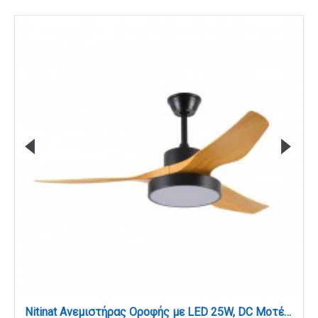
Nitinat Ανεμιστήρας Οροφής με LED 25W, DC Μοτέρ & Smart App - Μαύρο/Ξύλο (102000220)