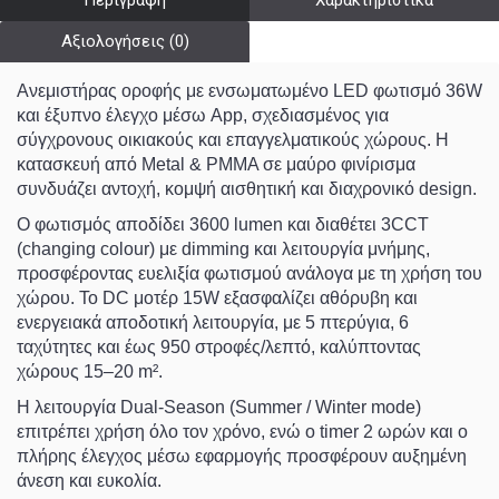
Περιγραφή
Χαρακτηριστικά
Αξιολογήσεις (0)
Ανεμιστήρας οροφής με ενσωματωμένο
LED φωτισμό 36W
και
έξυπνο έλεγχο μέσω App
, σχεδιασμένος για
σύγχρονους οικιακούς και επαγγελματικούς χώρους. Η
κατασκευή από
Metal & PMMA
σε
μαύρο φινίρισμα
συνδυάζει αντοχή, κομψή αισθητική και διαχρονικό design.
Ο φωτισμός αποδίδει
3600 lumen
και διαθέτει
3CCT
(changing colour)
με dimming και λειτουργία μνήμης,
προσφέροντας ευελιξία φωτισμού ανάλογα με τη χρήση του
χώρου. Το
DC μοτέρ 15W
εξασφαλίζει αθόρυβη και
ενεργειακά αποδοτική λειτουργία, με
5 πτερύγια
,
6
ταχύτητες
και έως
950 στροφές/λεπτό
, καλύπτοντας
χώρους
15–20 m²
.
Η λειτουργία
Dual-Season (Summer / Winter mode)
επιτρέπει χρήση όλο τον χρόνο, ενώ ο
timer 2 ωρών
και ο
πλήρης έλεγχος μέσω εφαρμογής προσφέρουν αυξημένη
άνεση και ευκολία.