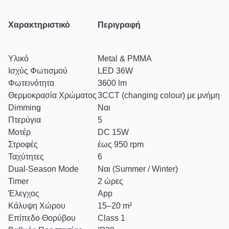
Χαρακτηριστικό
Περιγραφή
Υλικό
Metal & PMMA
Ισχύς Φωτισμού
LED 36W
Φωτεινότητα
3600 lm
Θερμοκρασία Χρώματος
3CCT (changing colour) με μνήμη
Dimming
Ναι
Πτερύγια
5
Μοτέρ
DC 15W
Στροφές
έως 950 rpm
Ταχύτητες
6
Dual-Season Mode
Ναι (Summer / Winter)
Timer
2 ώρες
Έλεγχος
App
Κάλυψη Χώρου
15–20 m²
Επίπεδο Θορύβου
Class 1