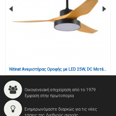
Nitinat Ανεμιστήρας Οροφής με LED 25W, DC Μοτέρ & Smart App - Μαύρο/Ξύλο (102000220)
Οικογενειακή επιχείρηση από το 1979
Έμφαση στην πρωτοπορία
Ενημερωνόμαστε διαρκώς για τις νέες
τάσεις της Διεθνούς αγοράς