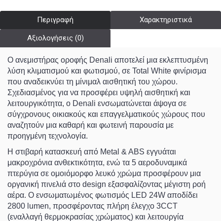
Περιγραφή
Χαρακτηριστικά
Αξιολογήσεις (0)
Ο ανεμιστήρας οροφής
Denali
αποτελεί μια εκλεπτυσμένη
λύση κλιματισμού και φωτισμού, σε
Total White
φινίρισμα
που αναδεικνύει τη μίνιμαλ αισθητική του χώρου.
Σχεδιασμένος για να προσφέρει υψηλή αισθητική και
λειτουργικότητα, ο
Denali
ενσωματώνεται άψογα σε
σύγχρονους οικιακούς και επαγγελματικούς χώρους που
αναζητούν μια καθαρή και φωτεινή παρουσία με
προηγμένη τεχνολογία.
Η στιβαρή κατασκευή από
Metal & ABS
εγγυάται
μακροχρόνια ανθεκτικότητα, ενώ τα 5 αεροδυναμικά
πτερύγια σε ομοιόμορφο λευκό χρώμα προσφέρουν μια
οργανική πινελιά στο design εξασφαλίζοντας μέγιστη ροή
αέρα. Ο ενσωματωμένος φωτισμός
LED 24W
αποδίδει
2800 lumen
, προσφέροντας πλήρη έλεγχο
3CCT
(εναλλαγή θερμοκρασίας χρώματος) και λειτουργία