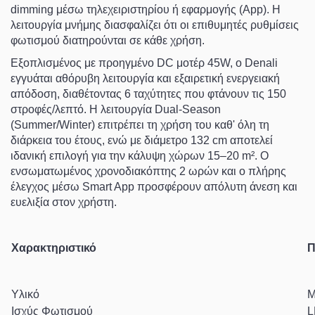
dimming
μέσω τηλεχειριστηρίου ή εφαρμογής (
App
). Η
λειτουργία μνήμης διασφαλίζει ότι οι επιθυμητές ρυθμίσεις
φωτισμού διατηρούνται σε κάθε χρήση.
Εξοπλισμένος με προηγμένο
DC μοτέρ 45W
, ο
Denali
εγγυάται αθόρυβη λειτουργία και εξαιρετική ενεργειακή
απόδοση, διαθέτοντας
6 ταχύτητες
που φτάνουν τις
150
στροφές/λεπτό
. Η λειτουργία
Dual-Season
(Summer/Winter)
επιτρέπει τη χρήση του καθ' όλη τη
διάρκεια του έτους, ενώ με διάμετρο
132 cm
αποτελεί
ιδανική επιλογή για την κάλυψη χώρων
15–20 m²
. Ο
ενσωματωμένος χρονοδιακόπτης 2 ωρών και ο πλήρης
έλεγχος μέσω
Smart App
προσφέρουν απόλυτη άνεση και
ευελιξία στον χρήστη.
Χαρακτηριστικό
Π
Υλικό
M
Ισχύς Φωτισμού
L