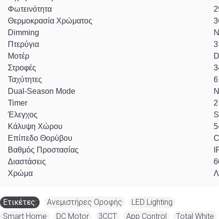
Φωτεινότητα
2
Θερμοκρασία Χρώματος
3
Dimming
Ν
Πτερύγια
3
Μοτέρ
D
Στροφές
3
Ταχύτητες
6
Dual-Season Mode
Ν
Timer
2
Έλεγχος
S
Κάλυψη Χώρου
5
Επίπεδο Θορύβου
C
Βαθμός Προστασίας
I
Διαστάσεις
6
Χρώμα
Λ
Ετικέτες:
Ανεμιστήρες Οροφής
,
LED Lighting
,
Smart Home
,
DC Motor
,
3CCT
,
App Control
,
Total White
,