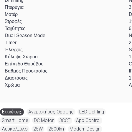
Dimming
Ν
Πτερύγια
Μοτέρ
D
Στροφές
1
Ταχύτητες
6
Dual-Season Mode
Ν
Timer
2
Έλεγχος
S
Κάλυψη Χώρου
1
Επίπεδο Θορύβου
C
Βαθμός Προστασίας
I
Διαστάσεις
1
Χρώμα
Λ
Ετικέτες:
Ανεμιστήρες Οροφής
,
LED Lighting
,
Smart Home
,
DC Motor
,
3CCT
,
App Control
,
Λευκό/Ξύλο
,
25W
,
2500lm
,
Modern Design
,