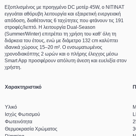
Εξοπλισμένος με προηγμένο
DC μοτέρ 45W
, ο NITINAT
εγγυάται αθόρυβη λειτουργία και εξαιρετική ενεργειακή
απόδοση, διαθέτοντας
6 ταχύτητες
που φτάνουν τις
191
στροφές/λεπτό
. Η λειτουργία
Dual-Season
(Summer/Winter)
επιτρέπει τη χρήση του καθ' όλη τη
διάρκεια του έτους, ενώ με διάμετρο
132 cm
καλύπτει
ιδανικά χώρους
15–20 m²
. Ο ενσωματωμένος
χρονοδιακόπτης 2 ωρών και ο πλήρης έλεγχος μέσω
Smart App
προσφέρουν απόλυτη άνεση και ευελιξία στον
χρήστη.
Χαρακτηριστικό
Π
Υλικό
M
Ισχύς Φωτισμού
L
Φωτεινότητα
2
Θερμοκρασία Χρώματος
3