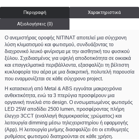
Περιγραφή
Χαρακτηριστικά
Αξιολογήσεις (0)
Ο ανεμιστήρας οροφής
NITINAT
αποτελεί μια σύγχρονη
λύση κλιματισμού και φωτισμού, συνδυάζοντας το
διαχρονικό λευκό φινίρισμα με την αισθητική του φυσικού
ξύλου. Σχεδιασμένος για υψηλή αποδοτικότητα σε οικιακά
και επαγγελματικά περιβάλλοντα, εξασφαλίζει τη βέλτιστη
κυκλοφορία του αέρα με μια διακριτική, πολυτελή παρουσία
που εναρμονίζεται σε κάθε σύγχρονο project.
Η κατασκευή από
Metal & ABS
εγγυάται μακροχρόνια
ανθεκτικότητα, ενώ τα 3 πτερύγια προσφέρουν μια
οργανική πινελιά στο design. Ο ενσωματωμένος φωτισμός
LED 25W
αποδίδει
2500 lumen
, προσφέροντας πλήρη
έλεγχο
3CCT
(εναλλαγή θερμοκρασίας χρώματος) και
λειτουργία
dimming
μέσω τηλεχειριστηρίου ή εφαρμογής
(App). Η λειτουργία μνήμης διασφαλίζει ότι οι επιθυμητές
ρυθμίσεις φωτισμού διατηρούνται σε κάθε χρήση.