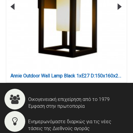
Annie Outdoor Wall Lamp Black 1xE27 D:150x160x270mm (80206114)
Οικογενειακή επιχείρηση από το 1979
Έμφαση στην πρωτοπορία
Ενημερωνόμαστε διαρκώς για τις νέες
τάσεις της Διεθνούς αγοράς