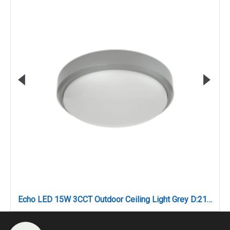
Echo LED 15W 3CCT Outdoor Ceiling Light Grey D:21cmx6cm (80300230)