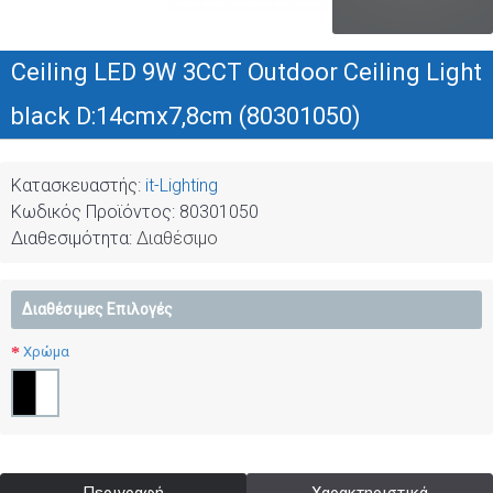
Ceiling LED 9W 3CCT Outdoor Ceiling Light
black D:14cmx7,8cm (80301050)
Κατασκευαστής:
it-Lighting
Κωδικός Προϊόντος:
80301050
Διαθεσιμότητα:
Διαθέσιμο
Διαθέσιμες Επιλογές
Χρώμα