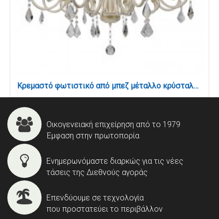
Κρεμαστό φωτιστικό από μπεζ μέταλλο κρύσταλλα και υφασμάτινο καπέλο 8XE14 D:75cm (5276-8)
Οικογενειακή επιχείρηση από το 1979
Έμφαση στην πρωτοπορία
Ενημερωνόμαστε διαρκώς για τις νέες
τάσεις της Διεθνούς αγοράς
Επενδύουμε σε τεχνολογία
που προστατεύει το περιβάλλον