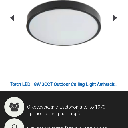
Torch LED 18W 3CCT Outdoor Ceiling Light Anthracite D:28cmx5,3cm (80300340)
Οικογενειακή επιχείρηση από το 1979
Έμφαση στην πρωτοπορία