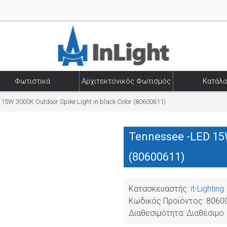
Φωτιστικά
Αρχιτεκτονικός Φωτισμός
Κατάλο
 15W 3000K Outdoor Spike Light in black Color (80600611)
Tennessee -LED 15W
(80600611)
Κατασκευαστής:
it-Lighting
Κωδικός Προϊόντος:
8060
Διαθεσιμότητα:
Διαθέσιμο