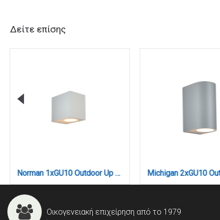
Δείτε επίσης
Norman 1xGU10 Outdoor Up or Down Wall Lamp White D:8cmx7cm (80200424)
Οικογενειακή επιχείρηση από το 1979