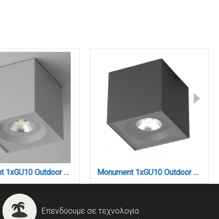
Monument 1xGU10 Outdoor Down Wall Lamp Grey D:8cm (80301034)
Monument 1xGU10 Outdoor Down Wall Lamp Anthracite D:8cm (80301044)
Επενδύουμε σε τεχνολογία