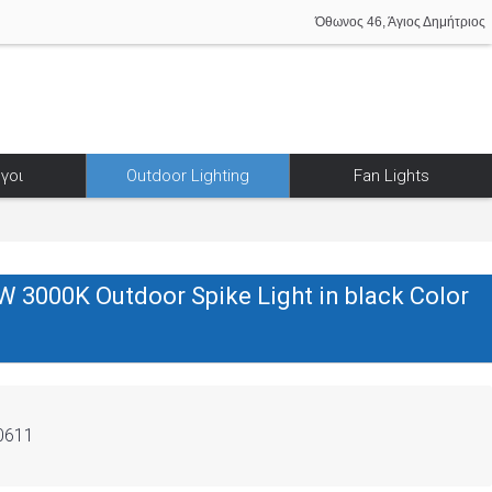
Όθωνος 46, Άγιος Δημήτριος
γοι
Outdoor Lighting
Fan Lights
 3000K Outdoor Spike Light in black Color
0611