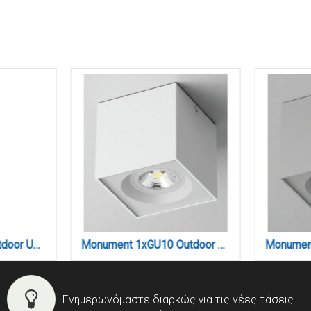
Michigan 2xGU10 Outdoor Up-Down Wall Lamp Grey D14.7cmx9cm (80200134)
Monument 1xGU10 Outdoor Down Wall Lamp White D:8cm (80301024)
Ενημερωνόμαστε διαρκώς για τις νέες τάσεις