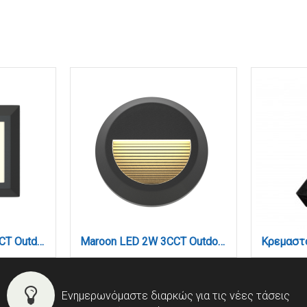
George LED 3.5W 3CCT Outdoor Wall Lamp Anthracite D:12.4cmx12.4cm (80201540)
Maroon LED 2W 3CCT Outdoor Wall Lamp Anthracite D:15cmx2.7cm (80201640)
Ενημερωνόμαστε διαρκώς για τις νέες τάσεις