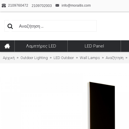
2109760472
info@moraitis.com
2109702003
Λαμπτήρες LED
LED Panel
Αρχική
Outdoor Lighting
LED Outdoor
Wall Lamps
Αναζήτηση