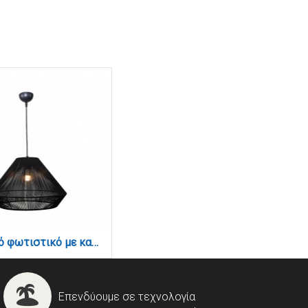
Κρεμαστό φωτιστικό με καπέλο απο ίνα 1xE27 D:45cm (4057-B)
Επενδύουμε σε τεχνολογία