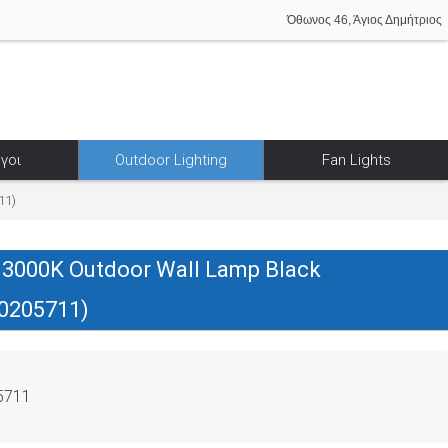
Όθωνος 46, Άγιος Δημήτριος
γοι
Outdoor Lighting
Fan Lights
11)
 3000K Outdoor Wall Lamp Black
0205711)
5711