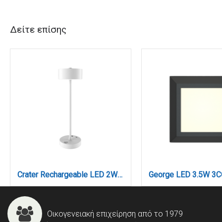
Δείτε επίσης
Crater Rechargeable LED 2W 3CCT Touch Table Lamp White D:38cmx11cm (80100120)
Οικογενειακή επιχείρηση από το 1979