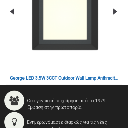
George LED 3.5W 3CCT Outdoor Wall Lamp Anthracite D:12.4cmx12.4cm (80201540)
Οικογενειακή επιχείρηση από το 1979
Έμφαση στην πρωτοπορία
Ενημερωνόμαστε διαρκώς για τις νέες