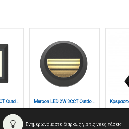
George LED 3.5W 3CCT Outdoor Wall Lamp Anthracite D:12.4cmx12.4cm (80201540)
Maroon LED 2W 3CCT Outdoor Wall Lamp Anthracite D:15cmx2.7cm (80201640)
Ενημερωνόμαστε διαρκώς για τις νέες τάσεις