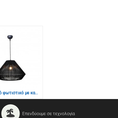
Κρεμαστό φωτιστικό με καπέλο απο ίνα 1xE27 D:45cm (4057-B)
Επενδύουμε σε τεχνολογία