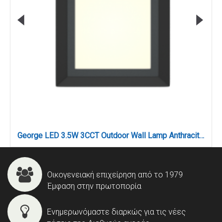
George LED 3.5W 3CCT Outdoor Wall Lamp Anthracite D:12.4cmx12.4cm (80201540)
Οικογενειακή επιχείρηση από το 1979
Έμφαση στην πρωτοπορία
Ενημερωνόμαστε διαρκώς για τις νέες