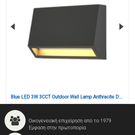
Blue LED 3W 3CCT Outdoor Wall Lamp Anthracite D:10cmx7cm (80202140)
Οικογενειακή επιχείρηση από το 1979
Έμφαση στην πρωτοπορία