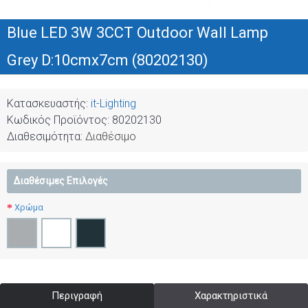
Blue LED 3W 3CCT Outdoor Wall Lamp
Grey D:10cmx7cm (80202130)
Κατασκευαστής:
it-Lighting
Κωδικός Προϊόντος:
80202130
Διαθεσιμότητα:
Διαθέσιμο
Διαθέσιμες Επιλογές
Χρώμα
Περιγραφή
Χαρακτηριστικά