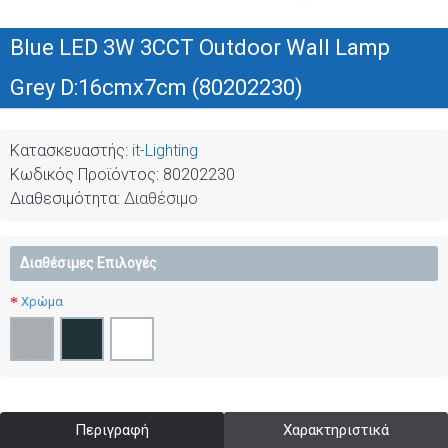
Blue LED 3W 3CCT Outdoor Wall Lamp
Grey D:16cmx7cm (80202230)
Κατασκευαστής:
it-Lighting
Κωδικός Προϊόντος:
80202230
Διαθεσιμότητα:
Διαθέσιμο
Διαθέσιμες Επιλογές
Χρώμα
Περιγραφή
Χαρακτηριστικά