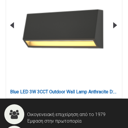
Blue LED 3W 3CCT Outdoor Wall Lamp Anthracite D:16cmx7cm (80202240)
Οικογενειακή επιχείρηση από το 1979
Έμφαση στην πρωτοπορία