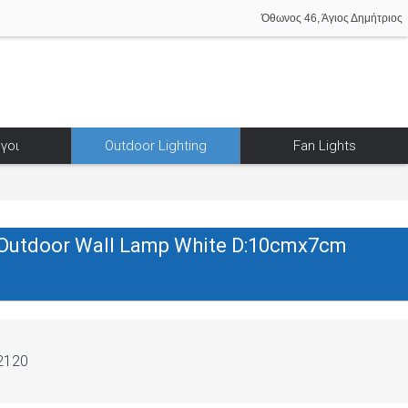
Όθωνος 46, Άγιος Δημήτριος
γοι
Outdoor Lighting
Fan Lights
Outdoor Wall Lamp White D:10cmx7cm
2120