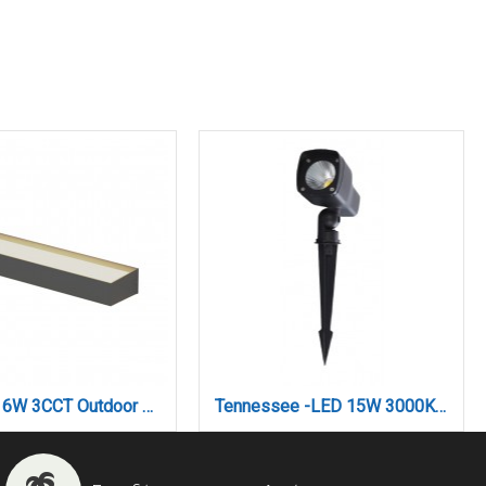
Gio LED 16W 3CCT Outdoor Up-Down Wall Lamp Anthracite D:46x83x331mm (80206340)
Tennessee -LED 15W 3000K Outdoor Spike Light in black Color (80600611)