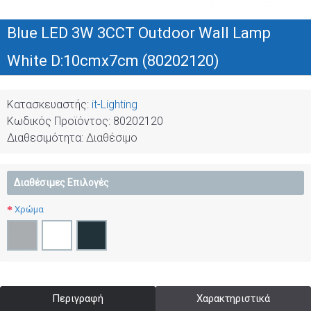
Blue LED 3W 3CCT Outdoor Wall Lamp
White D:10cmx7cm (80202120)
Κατασκευαστής:
it-Lighting
Κωδικός Προϊόντος:
80202120
Διαθεσιμότητα:
Διαθέσιμο
Διαθέσιμες Επιλογές
Χρώμα
Περιγραφή
Χαρακτηριστικά