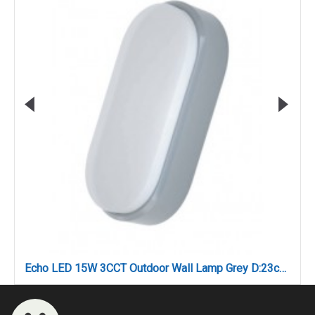
Echo LED 15W 3CCT Outdoor Wall Lamp Grey D:23cmx10.5cm (80202930)