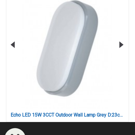
Echo LED 15W 3CCT Outdoor Wall Lamp Grey D:23cmx10.5cm (80202930)