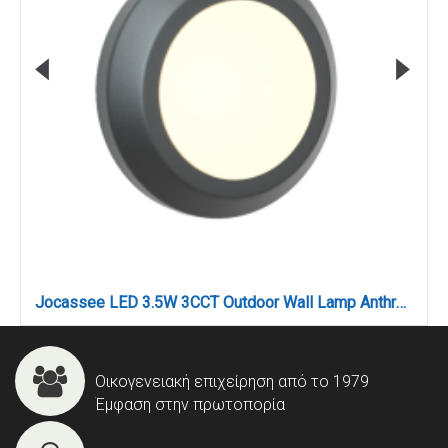
Jocassee LED 3.5W 3CCT Outdoor Wall Lamp Anthracite D:15cmx2.7cm (80201440)
Οικογενειακή επιχείρηση από το 1979
Έμφαση στην πρωτοπορία