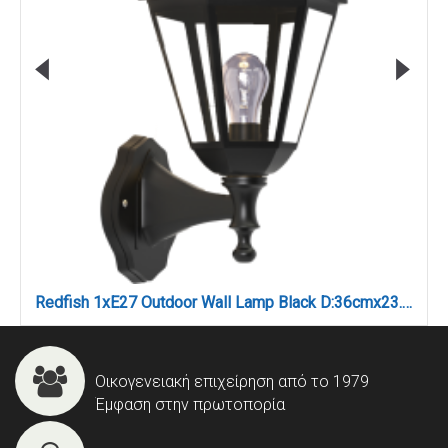
Redfish 1xE27 Outdoor Wall Lamp Black D:36cmx23.5cm (80202614)
Οικογενειακή επιχείρηση από το 1979
Έμφαση στην πρωτοπορία