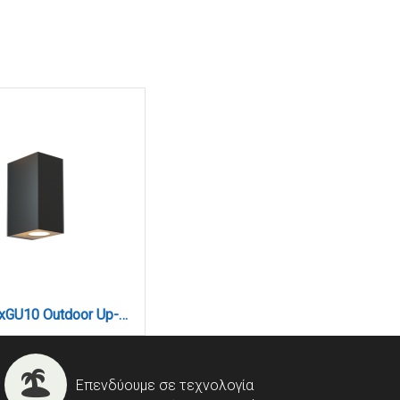
Havasu 2xGU10 Outdoor Up-Down Wall Lamp Anthracite D:14.7cmx9cm (80200344)
Επενδύουμε σε τεχνολογία