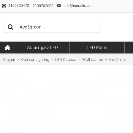
2109760472
info@moraitis.com
2109702003
Λαμπτήρες LED
LED Panel
Αρχική
Outdoor Lighting
LED Outdoor
Wall Lamps
Αναζήτηση