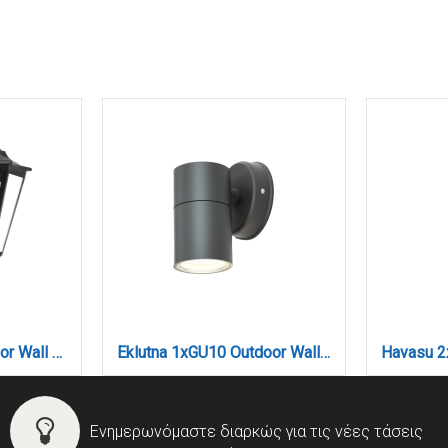
Redfish 1xE27 Outdoor Wall Lamp Black D:36cmx23.5cm (80202614)
Eklutna 1xGU10 Outdoor Wall Lamp Anthracite D:11.3cmx11.3cm (80200544)
Ενημερωνόμαστε διαρκώς για τις νέες τάσεις