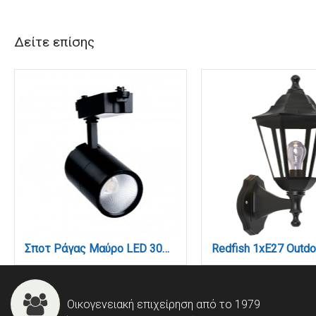
Δείτε επίσης
Σποτ Ράγας Μαύρο LED 30W 3000K D:9,5cmX20,5cm (T00201-BL)
Οικογενειακή επιχείρηση από το 1979