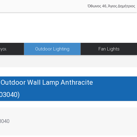
Όθωνος 46, Άγιος Δημήτριος
γοι
Outdoor Lighting
Fan Lights
 Outdoor Wall Lamp Anthracite
03040)
3040