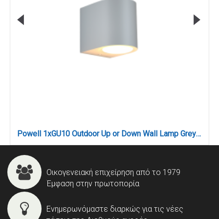
Powell 1xGU10 Outdoor Up or Down Wall Lamp Grey D:9cmx8cm (80200234)
Οικογενειακή επιχείρηση από το 1979
Έμφαση στην πρωτοπορία
Ενημερωνόμαστε διαρκώς για τις νέες