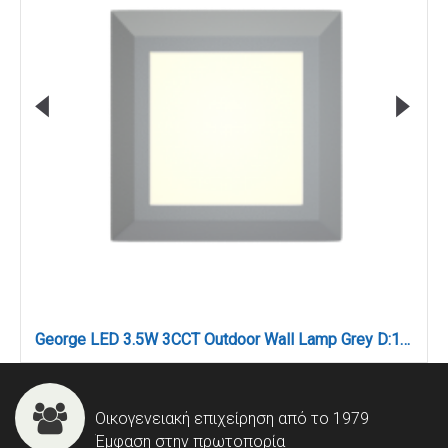
George LED 3.5W 3CCT Outdoor Wall Lamp Grey D:12.4cmx12.4cm(80201530)
Οικογενειακή επιχείρηση από το 1979
Έμφαση στην πρωτοπορία