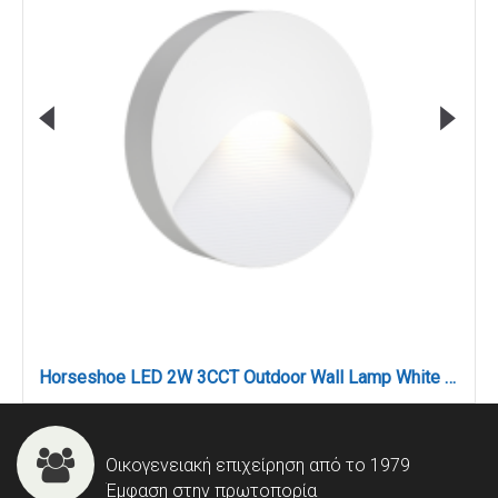
Horseshoe LED 2W 3CCT Outdoor Wall Lamp White D:12.8cmx3cm (80201920)
Οικογενειακή επιχείρηση από το 1979
Έμφαση στην πρωτοπορία