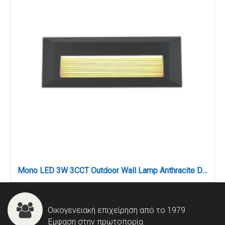
Mono LED 3W 3CCT Outdoor Wall Lamp Anthracite D:22cmx2.8cm (80201740)
Οικογενειακή επιχείρηση από το 1979
Έμφαση στην πρωτοπορία