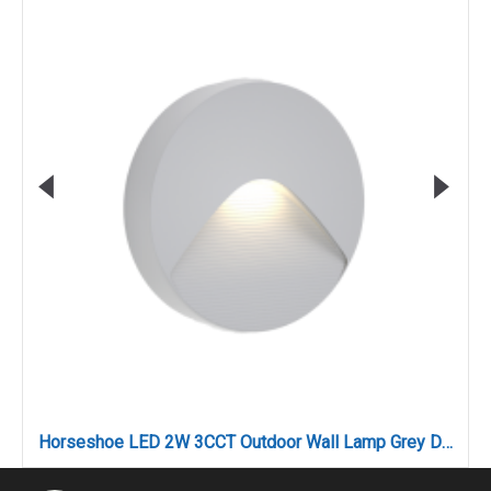
Horseshoe LED 2W 3CCT Outdoor Wall Lamp Grey D:12.8cmx3cm (80201930)