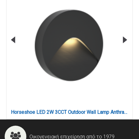
Horseshoe LED 2W 3CCT Outdoor Wall Lamp Anthracite D12.8cmx3cm (80201940)
Οικογενειακή επιχείρηση από το 1979