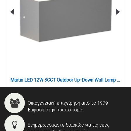
Martin LED 12W 3CCT Outdoor Up-Down Wall Lamp Grey D:22cmx9cm (80200730)
Οικογενειακή επιχείρηση από το 1979
Έμφαση στην πρωτοπορία
Ενημερωνόμαστε διαρκώς για τις νέες