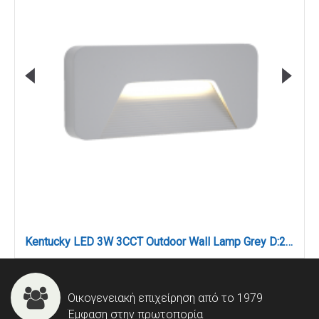
Kentucky LED 3W 3CCT Outdoor Wall Lamp Grey D:22cmx8cm (80202030)
Οικογενειακή επιχείρηση από το 1979
Έμφαση στην πρωτοπορία