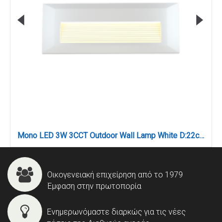
Mono LED 3W 3CCT Outdoor Wall Lamp White D:22cmx2.8cm (80201720)
Οικογενειακή επιχείρηση από το 1979
Έμφαση στην πρωτοπορία
Ενημερωνόμαστε διαρκώς για τις νέες