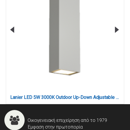
Lanier LED 5W 3000K Outdoor Up-Down Adjustable Wall Lamp White D:12cmx4.1cm (80201021)
Οικογενειακή επιχείρηση από το 1979
Έμφαση στην πρωτοπορία