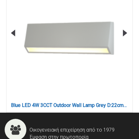
Blue LED 4W 3CCT Outdoor Wall Lamp Grey D:22cmx8cm (80202330)
Οικογενειακή επιχείρηση από το 1979
Έμφαση στην πρωτοπορία