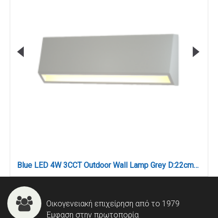
Blue LED 4W 3CCT Outdoor Wall Lamp Grey D:22cmx8cm (80202330)
Οικογενειακή επιχείρηση από το 1979
Έμφαση στην πρωτοπορία