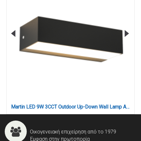
Martin LED 9W 3CCT Outdoor Up-Down Wall Lamp Anthracite D17cmx4.6cm (80200840)
Οικογενειακή επιχείρηση από το 1979
Έμφαση στην πρωτοπορία