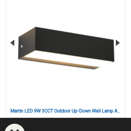
Martin LED 9W 3CCT Outdoor Up-Down Wall Lamp Anthracite D17cmx4.6cm (80200840)