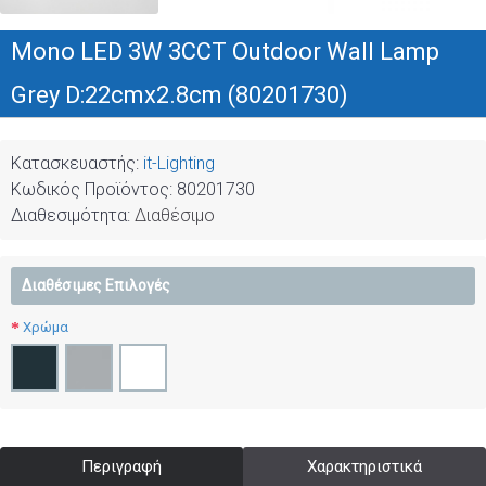
Mono LED 3W 3CCT Outdoor Wall Lamp
Grey D:22cmx2.8cm (80201730)
Κατασκευαστής:
it-Lighting
Κωδικός Προϊόντος:
80201730
Διαθεσιμότητα:
Διαθέσιμο
Διαθέσιμες Επιλογές
Χρώμα
Περιγραφή
Χαρακτηριστικά