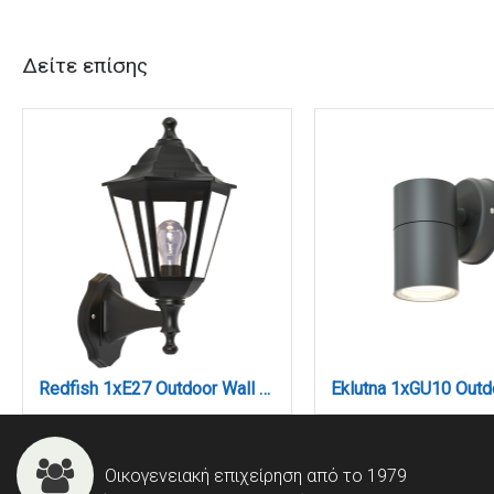
Δείτε επίσης
Redfish 1xE27 Outdoor Wall Lamp Black D:36cmx23.5cm (80202614)
Οικογενειακή επιχείρηση από το 1979