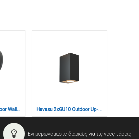
Eklutna 1xGU10 Outdoor Wall Lamp Anthracite D:11.3cmx11.3cm (80200544)
Havasu 2xGU10 Outdoor Up-Down Wall Lamp Anthracite D:14.7cmx9cm (80200344)
Ενημερωνόμαστε διαρκώς για τις νέες τάσεις