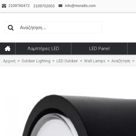
2109760472
info@moraitis.com
2109702003
Λαμπτήρες LED
LED Panel
Αρχική
Outdoor Lighting
LED Outdoor
Wall Lamps
Αναζήτηση