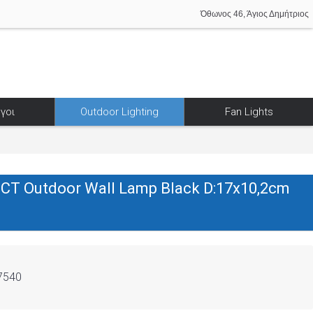
Όθωνος 46, Άγιος Δημήτριος
γοι
Outdoor Lighting
Fan Lights
CT Outdoor Wall Lamp Black D:17x10,2cm
7540