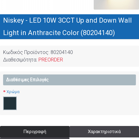
Niskey - LED 10W 3CCT Up and Down Wall
Light in Anthracite Color (80204140)
Κωδικός Προϊόντος:
80204140
Διαθεσιμότητα:
PREORDER
Διαθέσιμες Επιλογές
Χρώμα
Περιγραφή
Χαρακτηριστικά