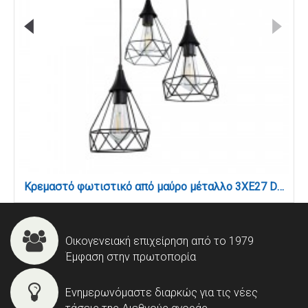
Κρεμαστό φωτιστικό από μαύρο μέταλλο 3XE27 D: 30cm (4024-3-BL-ROSETTE)
Οικογενειακή επιχείρηση από το 1979
Έμφαση στην πρωτοπορία
Ενημερωνόμαστε διαρκώς για τις νέες