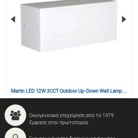
Martin LED 12W 3CCT Outdoor Up-Down Wall Lamp White D:22cmx9cm (80200720)
Οικογενειακή επιχείρηση από το 1979
Έμφαση στην πρωτοπορία