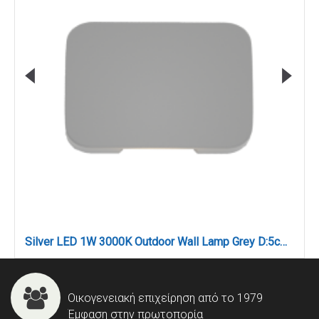
Silver LED 1W 3000K Outdoor Wall Lamp Grey D:5cmx7cm (80202430)
Οικογενειακή επιχείρηση από το 1979
Έμφαση στην πρωτοπορία