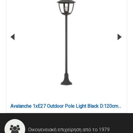
Avalanche 1xE27 Outdoor Pole Light Black D:120cmx18.5cm (80500114)
Οικογενειακή επιχείρηση από το 1979