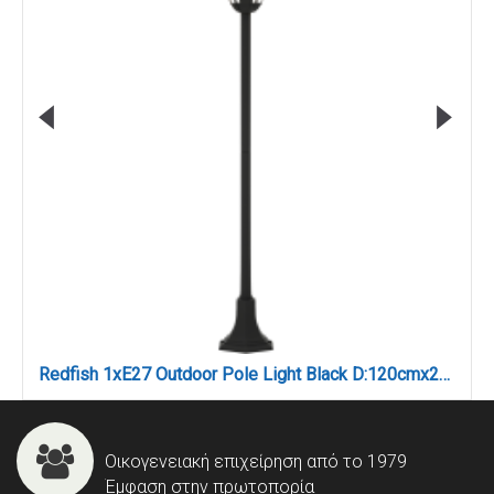
Redfish 1xE27 Outdoor Pole Light Black D:120cmx21.6cm (80500214)
Οικογενειακή επιχείρηση από το 1979
Έμφαση στην πρωτοπορία