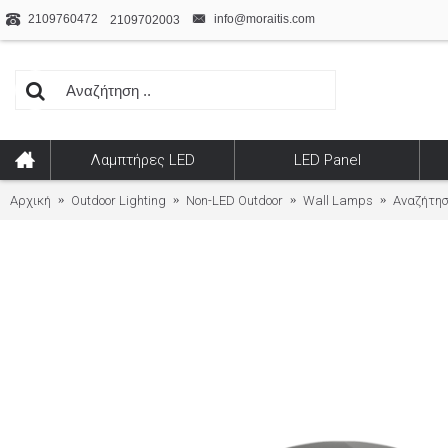
2109760472
info@moraitis.com
2109702003
Λαμπτήρες LED
LED Panel
Αρχική
Outdoor Lighting
Non-LED Outdoor
Wall Lamps
Αναζήτη