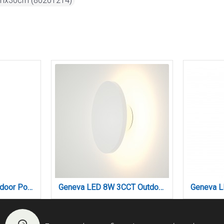
cmx30cm (80201214)
Avalanche 1xE27 Outdoor Pole Light Black D:120cmx18.5cm (80500114)
Geneva LED 8W 3CCT Outdoor Wall Lamp White D:17cmx5.5cm (80201120)