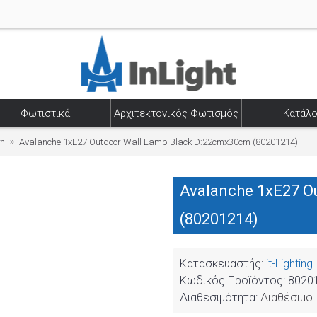
Φωτιστικά
Αρχιτεκτονικός Φωτισμός
Κατάλο
ση
Avalanche 1xE27 Outdoor Wall Lamp Black D:22cmx30cm (80201214)
Avalanche 1xE27 O
(80201214)
Κατασκευαστής:
it-Lighting
Κωδικός Προϊόντος:
8020
Διαθεσιμότητα:
Διαθέσιμο