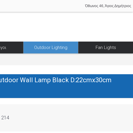
Όθωνος 46, Άγιος Δημήτριος
γοι
Outdoor Lighting
Fan Lights
utdoor Wall Lamp Black D:22cmx30cm
1214