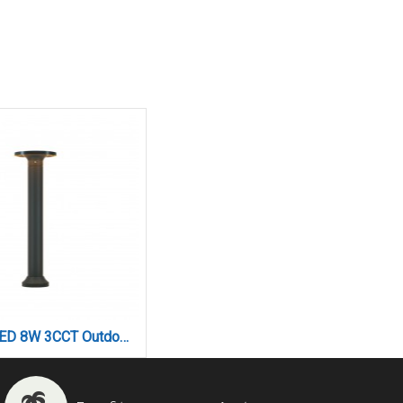
Geneva LED 8W 3CCT Outdoor Stand Light Black D:50cmx15.1cm (80400140)