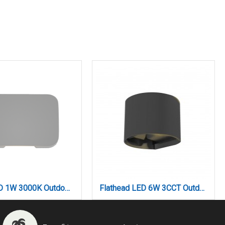
Silver LED 1W 3000K Outdoor Wall Lamp Grey D:5cmx7cm (80202430)
Flathead LED 6W 3CCT Outdoor Wall Lamp in White Color (80203540)