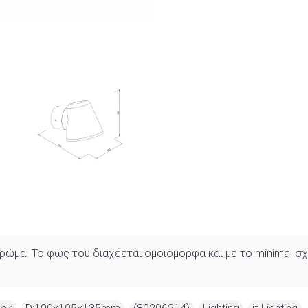
χρώμα. Το φως του διαχέεται ομοιόμορφα και με το minimal σ