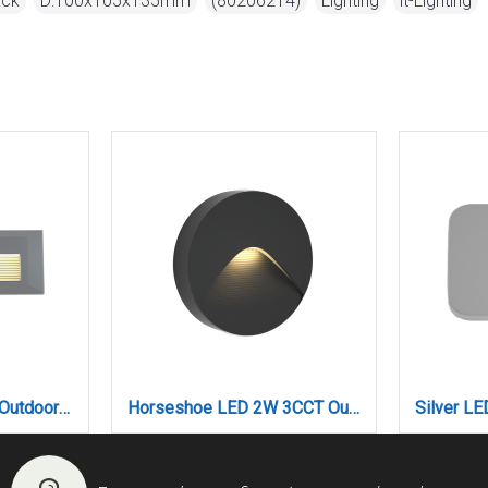
ack
,
D:100x105x135mm
,
(80206214)
,
Lighting
,
it-Lighting
Mono LED 3W 3CCT Outdoor Wall Lamp Grey D:22cmx2.8cm (80201730)
Horseshoe LED 2W 3CCT Outdoor Wall Lamp Anthracite D12.8cmx3cm (80201940)