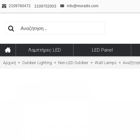
2109760472
info@moraitis.com
2109702003
Λαμπτήρες LED
LED Panel
Αρχική
Outdoor Lighting
Non-LED Outdoor
Wall Lamps
Αναζήτη