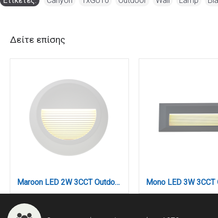
Ετικέτες:
Canyon
,
1xGU10
,
Outdoor
,
Wall
,
Lamp
,
Bl
Δείτε επίσης
Maroon LED 2W 3CCT Outdoor Wall Lamp White D:15cmx2.7cm (80201620)