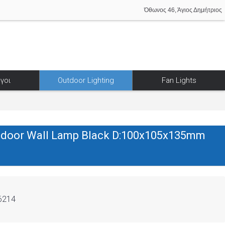
Όθωνος 46, Άγιος Δημήτριος
γοι
Outdoor Lighting
Fan Lights
door Wall Lamp Black D:100x105x135mm
6214