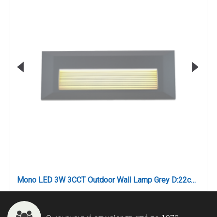
Mono LED 3W 3CCT Outdoor Wall Lamp Grey D:22cmx2.8cm (80201730)