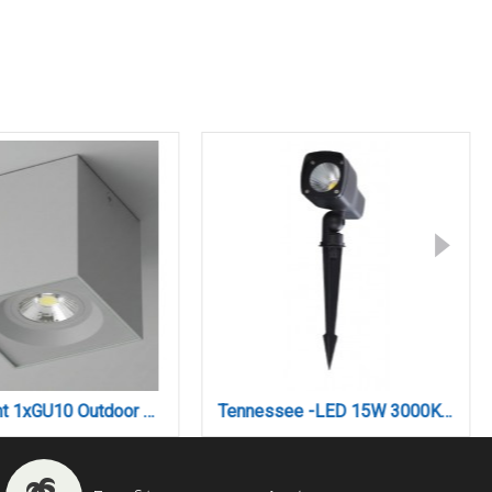
Monument 1xGU10 Outdoor Down Wall Lamp Grey D:8cm (80301034)
Tennessee -LED 15W 3000K Outdoor Spike Light in black Color (80600611)