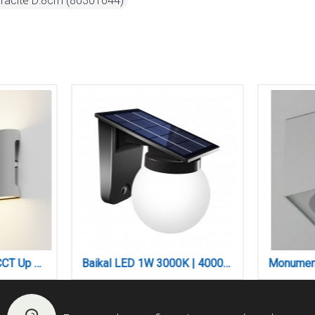
acite D:8cm (80301044)
Niskey - LED 10W 3CCT Up and Down Wall Light in Grey Color (80204130)
Baikal LED 1W 3000K | 4000K | 6000K Solar Outdoor Wall Lamp Black D:130x190x175 mm (80207310S)