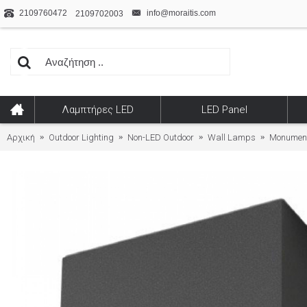
2109760472
info@moraitis.com
2109702003
Λαμπτήρες LED
LED Panel
Αρχική
Outdoor Lighting
Non-LED Outdoor
Wall Lamps
Monument