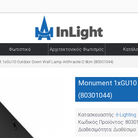
Φωτιστικά
Αρχιτεκτονικός Φωτισμός
Κατάλο
 1xGU10 Outdoor Down Wall Lamp Anthracite D:8cm (80301044)
Monument 1xGU10 O
(80301044)
Κατασκευαστής:
it-Lighting
Κωδικός Προϊόντος:
8030
Διαθεσιμότητα:
Διαθέσιμο