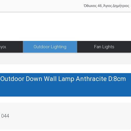
Όθωνος 46, Άγιος Δημήτριος
γοι
Outdoor Lighting
Fan Lights
utdoor Down Wall Lamp Anthracite D:8cm
1044