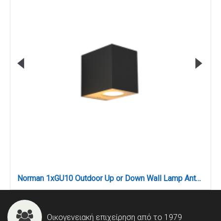
Norman 1xGU10 Outdoor Up or Down Wall Lamp Anthracite D:8cmx7cm (80200444)
Οικογενειακή επιχείρηση από το 1979