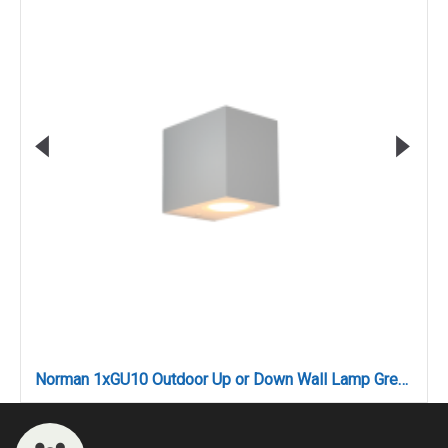
Norman 1xGU10 Outdoor Up or Down Wall Lamp Grey D:8cmx7cm (80200434)