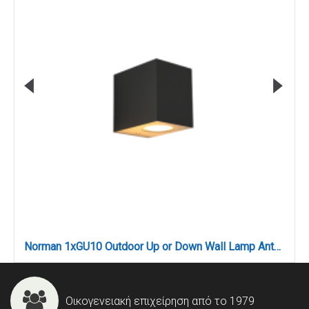
Norman 1xGU10 Outdoor Up or Down Wall Lamp Anthracite D:8cmx7cm (80200444)
Οικογενειακή επιχείρηση από το 1979